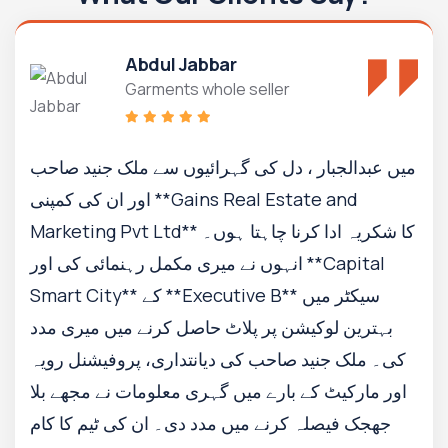
Abdul Jabbar
Garments whole seller
میں عبدالجبار ، دل کی گہرائیوں سے ملک جنید صاحب
اور ان کی کمپنی **Gains Real Estate and
Marketing Pvt Ltd** کا شکریہ ادا کرنا چاہتا ہوں۔
انہوں نے میری مکمل رہنمائی کی اور **Capital
Smart City** کے **Executive B** سیکٹر میں
بہترین لوکیشن پر پلاٹ حاصل کرنے میں میری مدد
کی۔ ملک جنید صاحب کی دیانتداری، پروفیشنل رویہ
اور مارکیٹ کے بارے میں گہری معلومات نے مجھے بلا
جھجک فیصلہ کرنے میں مدد دی۔ ان کی ٹیم کا کام