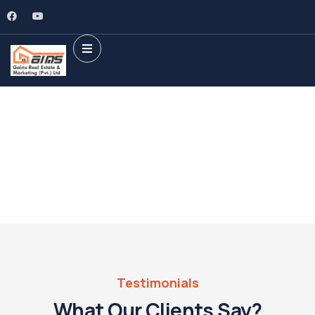
What Our Clients Say?​
Providing the best Real Estate services
Testimonials
What Our Clients Say?