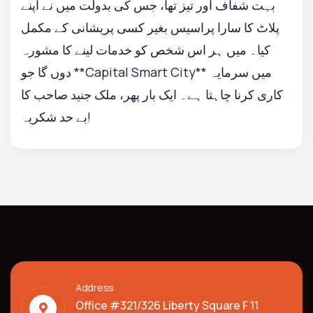
بہت شفاف اور تیز تھا، جس کی بدولت میں نے اپنے
پلاٹ کا سارا پراسیس بغیر کسی پریشانی کے مکمل
کیا۔ میں ہر اس شخص کو خدمات لینے کا مشورہ
دوں گا جو **Capital Smart City** میں سرمایہ
کاری کرنا چاہتا ہے۔ ایک بار پھر، ملک جنید صاحب کا
بے حد شکریہ!
Address
Office #321/326 Liberty Square F 11